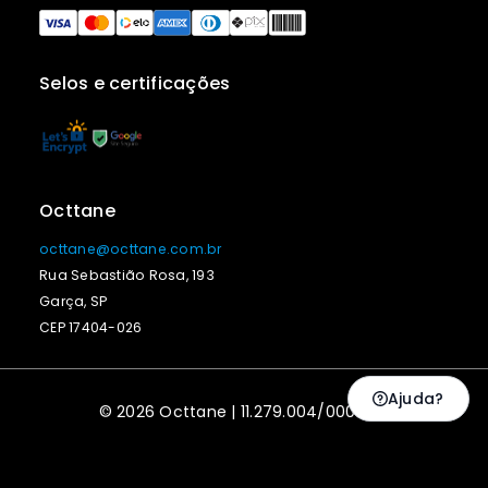
Selos e certificações
Octtane
octtane@octtane.com.br
Rua Sebastião Rosa, 193
Garça, SP
CEP 17404-026
Ajuda?
© 2026 Octtane | 11.279.004/0001-77