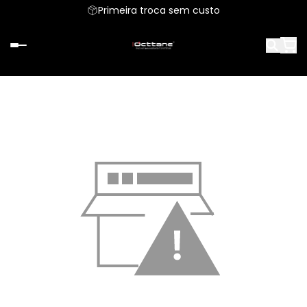
Parcele em até 6x sem juros
Primeira troca sem custo